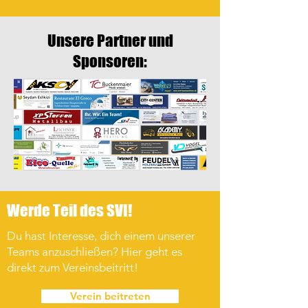
Unsere Partner und
Sponsoren:
Werde Teil des SVI!
Du hast Interesse, dich einem unserer
Teams anzuschließen? Hier geht es
direkt zum Vereinsbeitritt!
Verein beitreten