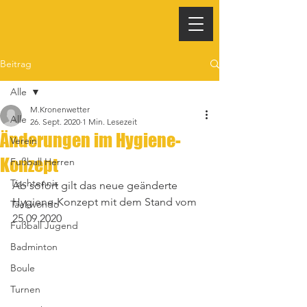
Beitrag
Alle
M.Kronenwetter
Alle
26. Sept. 2020
1 Min. Lesezeit
Änderungen im Hygiene-
Verein
Konzept
Fußball Herren
Tischtennis
Ab sofort gilt das neue geänderte 
Hygiene-Konzept mit dem Stand vom 
Taekwondo
25.09.2020 
Fußball Jugend
Badminton
Boule
Turnen