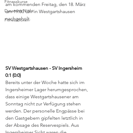
Fitnesskurse
am kommenden Freitag, den 18. März 
Dynamite Night
um 19.00 Uhr in Westgartshausen 
nachgeholt. 
Fitnessboxen
SV Westgartshausen - SV Ingersheim 
0:1 (0:0)
Bereits unter der Woche hatte sich im 
Ingersheimer Lager herumgesprochen, 
dass einige Westgartshausener am 
Sonntag nicht zur Verfügung stehen 
werden. Der personelle Engpässe bei 
den Gastgebern gipfelten letztlich in 
der Absage des Reservespiels. Aus 
Ingersheimer Sicht waren die 