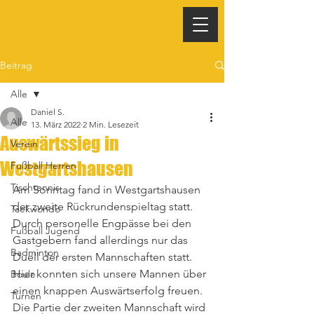
Beitrag
Alle
Daniel S.
Alle
13. März 2022
2 Min. Lesezeit
Auswärtssieg in
Verein
Westgartshausen
Fußball Herren
Tischtennis
Am Sonntag fand in Westgartshausen 
der zweite Rückrundenspieltag statt. 
Taekwondo
Durch personelle Engpässe bei den 
Fußball Jugend
Gastgebern fand allerdings nur das 
Badminton
Duell der ersten Mannschaften statt. 
Hier konnten sich unsere Mannen über 
Boule
einen knappen Auswärtserfolg freuen. 
Turnen
Die Partie der zweiten Mannschaft wird 