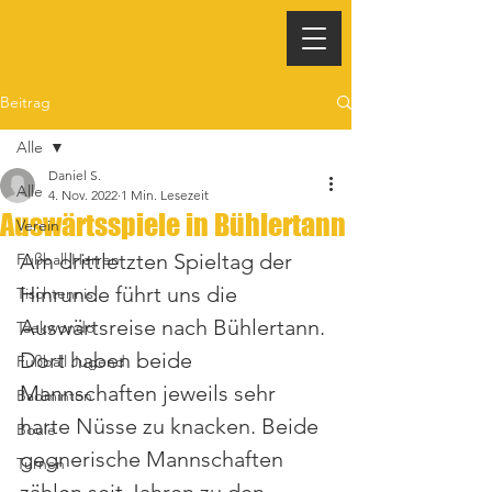
Beitrag
Alle
Daniel S.
Alle
4. Nov. 2022
1 Min. Lesezeit
Auswärtsspiele in Bühlertann
Verein
Am drittletzten Spieltag der 
Fußball Herren
Hinrunde führt uns die 
Tischtennis
Auswärtsreise nach Bühlertann. 
Taekwondo
Dort haben beide 
Fußball Jugend
Mannschaften jeweils sehr 
Badminton
harte Nüsse zu knacken. Beide 
Boule
gegnerische Mannschaften 
Turnen