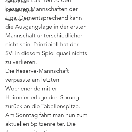
zählen seit Jahren zu den 
Fitnesskurse
besseren Mannschaften der 
Dynamite Night
Liga. Dementsprechend kann 
Fitnessboxen
die Ausgangslage in der ersten 
Mannschaft unterschiedlicher 
nicht sein. Prinzipiell hat der 
SVI in diesem Spiel quasi nichts 
zu verlieren. 
Die Reserve-Mannschaft 
verpasste am letzten 
Wochenende mit er 
Heimniederlage den Sprung 
zurück an die Tabellenspitze. 
Am Sonntag fährt man nun zum 
aktuellen Spitzenreiter. Die 