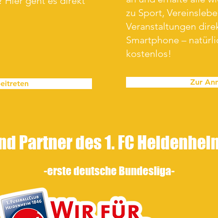
 Hier geht es direkt
zu Sport, Vereinsleb
Veranstaltungen direk
Smartphone – natürl
kostenlos!
Zur An
eitreten
nd Partner des 1. FC Heidenhe
-erste
deutsche Bundesliga-