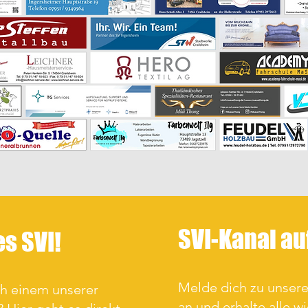
SVI-Kanal a
es SVI!
Melde dich zu unse
ch einem unserer
an und erhalte alle w