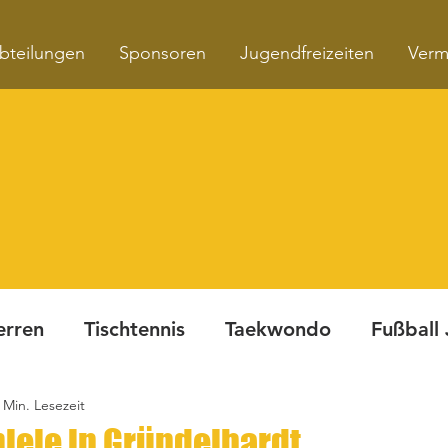
bteilungen
Sponsoren
Jugendfreizeiten
Verm
erren
Tischtennis
Taekwondo
Fußball
 Min. Lesezeit
Turnen
Fitnesskurse
Dynamite Night
iele in Gründelhardt