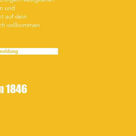
en und
t auf dein
ich vollkommen
meldung
im 1846