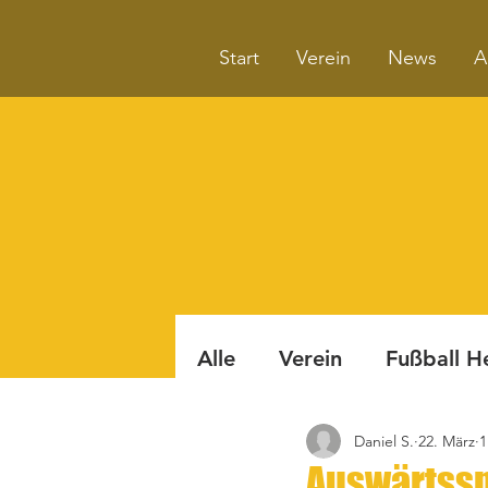
Start
Verein
News
A
Alle
Verein
Fußball H
Daniel S.
22. März
1
Badminton
Boule
Auswärtssp