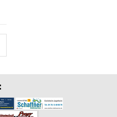
rtsspiele in Schrozberg
: