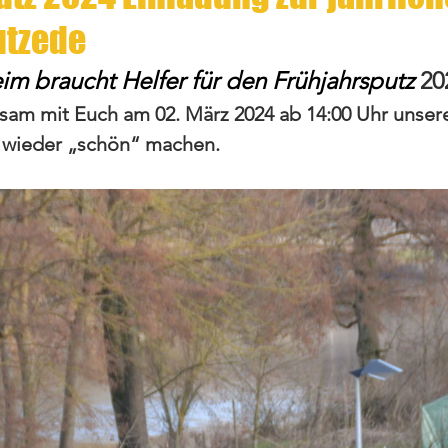
utzede
im braucht Helfer für den Frühjahrsputz
 20
sam mit Euch am 02. März 2024 ab 14:00 Uhr unser
 wieder „schön“ machen.