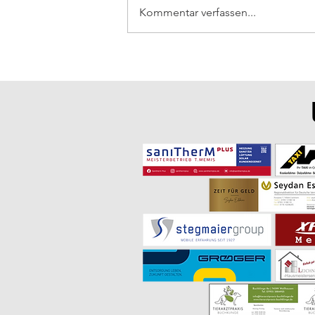
Kommentar verfassen...
TUBW-Präsident nimmt
Taekwondo-Gürtelprüfung beim
SV Ingersheim ab