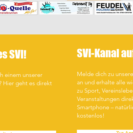
SVI-Kanal a
es SVI!
Melde dich zu unse
ch einem unserer
an und erhalte alle w
 Hier geht es direkt
zu Sport, Vereinsleb
Veranstaltungen direk
Smartphone – natürl
kostenlos!
Zur An