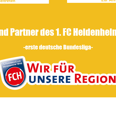
eitreten
nd Partner des 1. FC Heidenhe
-erste
deutsche Bundesliga-
1950 e.V.
Impre
 Lehen 4