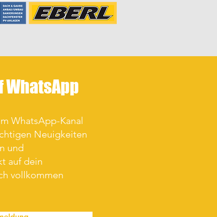
uf WhatsApp
rem WhatsApp-Kanal
ichtigen Neuigkeiten
en und
t auf dein
ich vollkommen
meldung