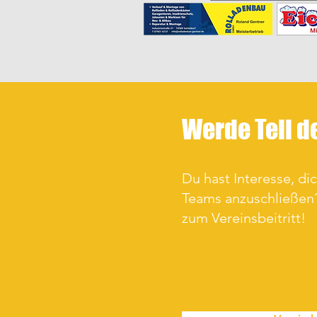
Werde Teil d
Du hast Interesse, di
Teams anzuschließen?
zum Vereinsbeitritt!