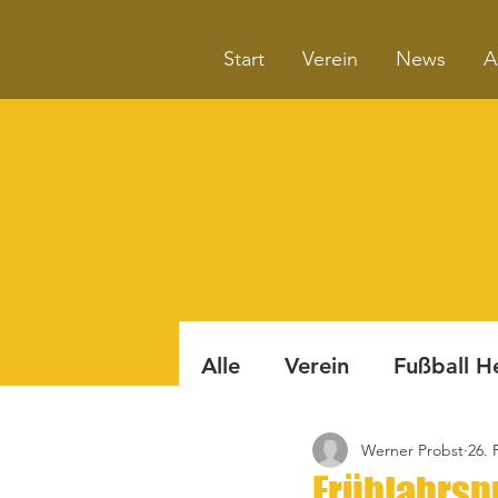
Start
Verein
News
A
Alle
Verein
Fußball H
Werner Probst
26. 
Badminton
Boule
Frühjahrspu