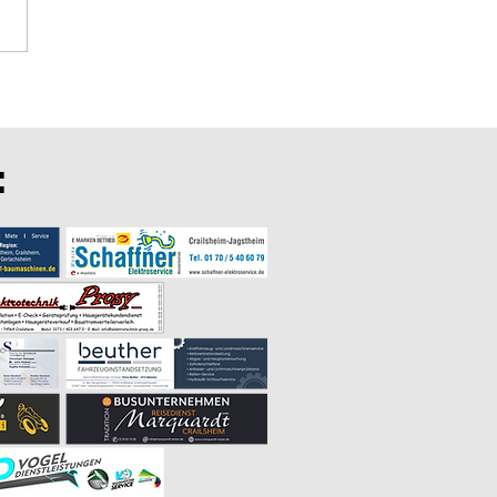
dung zum Dorfpokal am 04.
2026
: