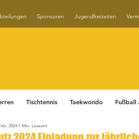
bteilungen
Sponsoren
Jugendfreizeiten
Verm
erren
Tischtennis
Taekwondo
Fußball
Feb. 2024
1 Min. Lesezeit
Turnen
Fitnesskurse
Dynamite Night
tz 2024 Einladung zur jährlic