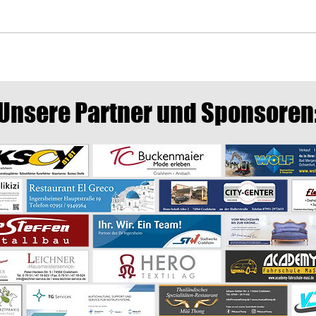
FC Bayern München U19 zu Gast
Einla
auf dem Vereinsgelände des SV
Juli 
Ingersheim
Unsere Partner und Sponsoren