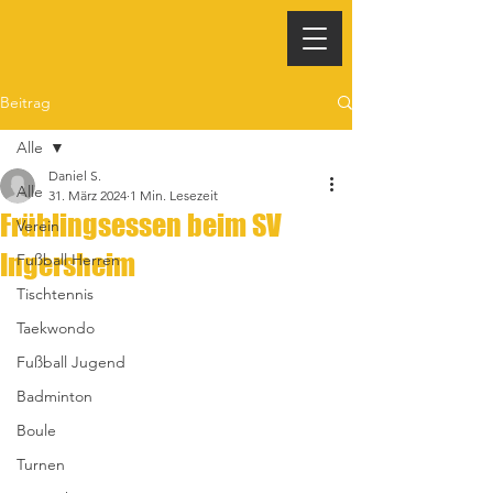
Beitrag
Alle
Daniel S.
Alle
31. März 2024
1 Min. Lesezeit
Frühlingsessen beim SV
Verein
Ingersheim
Fußball Herren
Tischtennis
Taekwondo
Fußball Jugend
Badminton
Boule
Turnen