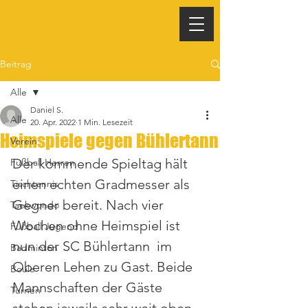
Beitrag
Alle
Daniel S.
Alle
20. Apr. 2022
1 Min. Lesezeit
Heimspiele gegen Bühlertann
Verein
Der kommende Spieltag hält 
Fußball Herren
einen echten Gradmesser als 
Tischtennis
Gegner bereit. Nach vier 
Taekwondo
Wochen ohne Heimspiel ist 
Fußball Jugend
nun der SC Bühlertann  im 
Badminton
Oberen Lehen zu Gast. Beide 
Boule
Mannschaften der Gäste 
Turnen