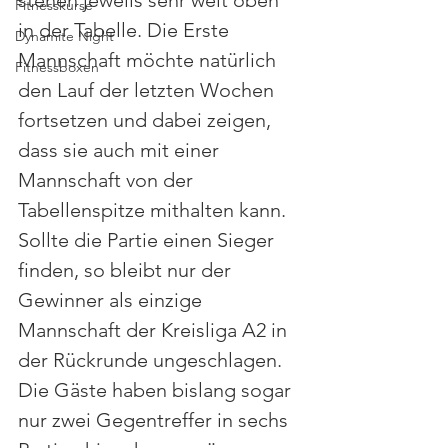
stehen jeweils sehr weit oben 
Fitnesskurse
in der Tabelle. Die Erste 
Dynamite Night
Mannschaft möchte natürlich 
Fitnessboxen
den Lauf der letzten Wochen 
fortsetzen und dabei zeigen, 
dass sie auch mit einer 
Mannschaft von der 
Tabellenspitze mithalten kann. 
Sollte die Partie einen Sieger 
finden, so bleibt nur der 
Gewinner als einzige 
Mannschaft der Kreisliga A2 in 
der Rückrunde ungeschlagen. 
Die Gäste haben bislang sogar 
nur zwei Gegentreffer in sechs 