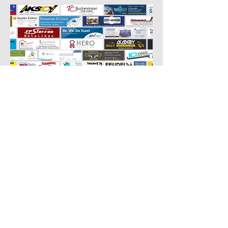
Werde Teil des SVI!
Du hast Interesse, dich einem unserer
Teams anzuschließen? Hier geht es
direkt zum Vereinsbeitritt!
Verein beitreten
SVI-Kanal auf WhatsApp
Melde dich zu unserem WhatsApp-Kanal
an und erhalte alle wichtigen