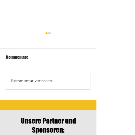
Kommentare
Kommentar verfassen...
Letztes Heimspiel gegen
Auswärtsspiele in
Crailsheim
Schrozberg
Unsere Partner und
Sponsoren: