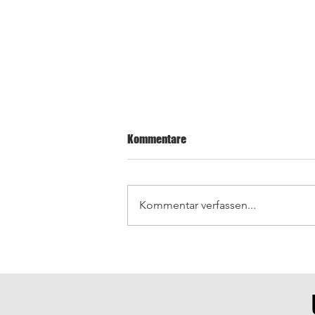
Kommentare
Kommentar verfassen...
TUBW-Präsident nimmt
Taekwondo-Gürtelprüfung beim
SV Ingersheim ab