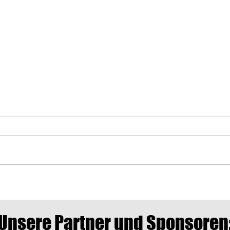
FC Bayern München U19 zu Gast
Einla
auf dem Vereinsgelände des SV
Juli 
Ingersheim
Unsere Partner und Sponsoren