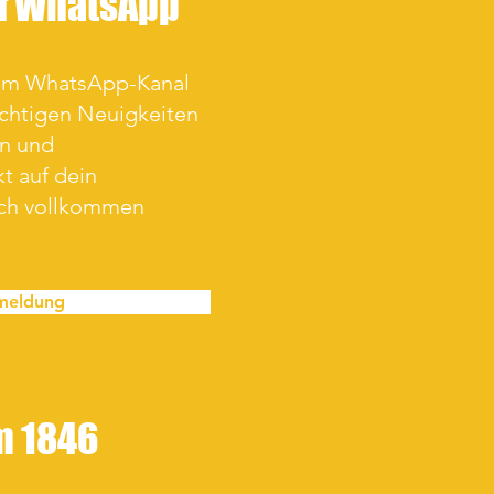
uf WhatsApp
rem WhatsApp-Kanal
ichtigen Neuigkeiten
en und
t auf dein
ich vollkommen
meldung
im 1846