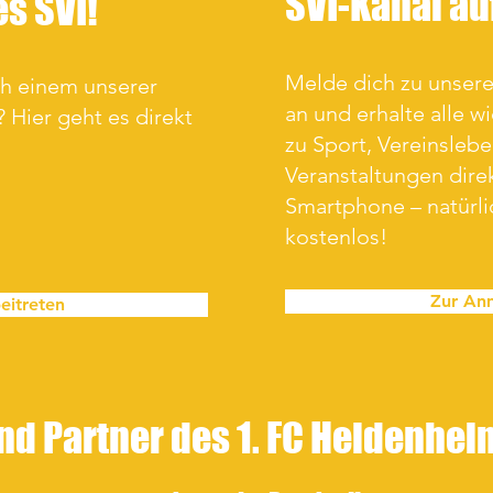
SVI-Kanal a
es SVI!
Melde dich zu unse
ch einem unserer
an und erhalte alle w
 Hier geht es direkt
zu Sport, Vereinsleb
Veranstaltungen direk
Smartphone – natürl
kostenlos!
Zur An
eitreten
nd Partner des 1. FC Heidenhe