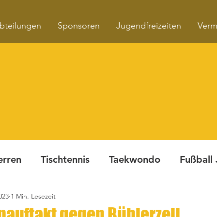
bteilungen
Sponsoren
Jugendfreizeiten
Verm
erren
Tischtennis
Taekwondo
Fußball
023
1 Min. Lesezeit
Turnen
Fitnesskurse
Dynamite Night
auftakt gegen Bühlerzell