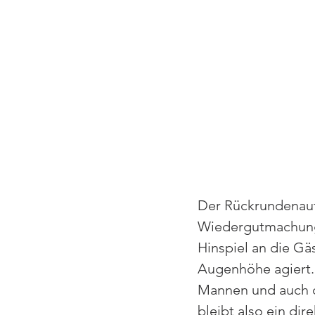
Der Rückrundenauft
Wiedergutmachung, 
Hinspiel an die Gäs
Augenhöhe agiert. 
Mannen und auch da
bleibt also ein di