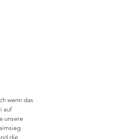
uch wenn das 
 auf 
e unsere 
eimsieg 
und die 