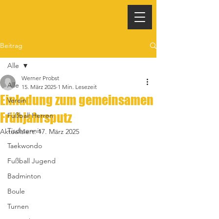
Beitrag
Alle
Werner Probst
Alle
15. März 2025
1 Min. Lesezeit
Einladung zum gemeinsamen
Verein
Frühjahrsputz
Fußball Herren
Tischtennis
Aktualisiert:
17. März 2025
Taekwondo
Fußball Jugend
Badminton
Boule
Turnen