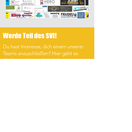
Werde Teil des SVI!
Du hast Interesse, dich einem unserer
Teams anzuschließen? Hier geht es
direkt zum Vereinsbeitritt!
Verein beitreten
SVI-Kanal auf WhatsApp
Melde dich zu unserem WhatsApp-Kanal
an und erhalte alle wichtigen
Neuigkeiten zu Sport, Vereinsleben und
Veranstaltungen direkt auf dein
Smartphone – natürlich vollkommen