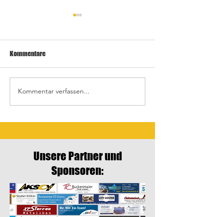
Kommentare
Kommentar verfassen...
Letztes Heimspiel gegen
Auswärtsspiele in
Crailsheim
Schrozberg
Unsere Partner und
Sponsoren: