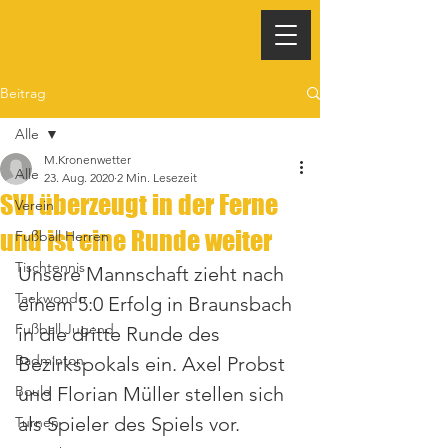
Beitrag
Alle
M.Kronenwetter
Alle
23. Aug. 2020
2 Min. Lesezeit
SVI überzeugt in der Ferne
Verein
und ist eine Runde weiter
Fußball Herren
Tischtennis
Unsere Mannschaft zieht nach 
Taekwondo
einem 5:0 Erfolg in Braunsbach 
Fußball Jugend
in die dritte Runde des 
Badminton
Bezirkspokals ein. Axel Probst 
Boule
und Florian Müller stellen sich 
als Spieler des Spiels vor.
Turnen