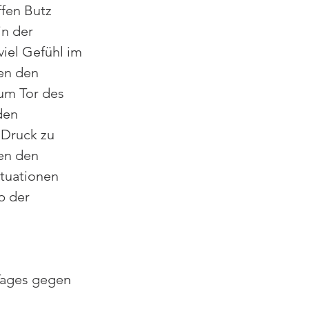
fen Butz 
in der 
iel Gefühl im 
en den 
um Tor des 
den 
 Druck zu 
en den 
tuationen 
b der 
Tages gegen 
 