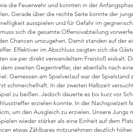
s wie die Feuerwehr und konnten in der Anfangsph
en. Gerade über die rechte Seite konnte der jung
elligkeit ausspielen und für Gefahr im gegnerisch
 muss sich die gesamte Offensivabteilung vorwerfen 
t den Chancen umzugehen. Damit standen auf der e
ffer. Effektiver im Abschluss zeigten sich die Gäste
en sie per direkt verwandeltem Freistoß eiskalt. Di
dem zweiten Gegentreffer, der ebenfalls nach eine
fiel. Gemessen am Spielverlauf war der Spielstand z
st schmeichelhaft. In der zweiten Halbzeit versucht
Spiel zu beißen. Jedoch dauerte es bis kurz vor Sch
usstreffer erzielen konnte. In der Nachspielzeit fe
5cm, um den Ausgleich zu erzielen. Unsere Jungs m
ielen wieder stärker als eine Einheit auf dem Platz
ncen etwas Zählbares mitzunehmen deutlich höher.