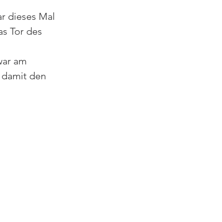
r dieses Mal 
as Tor des 
war am 
 damit den 