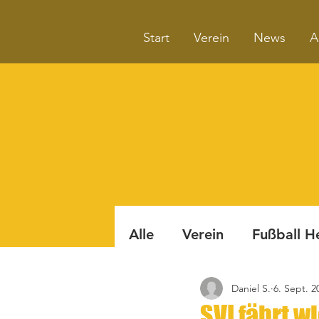
Start
Verein
News
A
Alle
Verein
Fußball H
Daniel S.
6. Sept. 2
Badminton
Boule
SVI fährt w