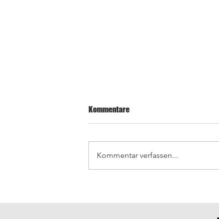
Kommentare
Kommentar verfassen...
TUBW-Präsident nimmt
Taekwondo-Gürtelprüfung beim
SV Ingersheim ab