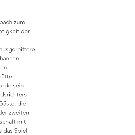
nbach zum 
tigkeit der 
ausgereiftere 
chancen 
en 
ätte 
urde sein 
dsrichters 
Gäste, die 
er zweiten 
schaft mit 
das Spiel 