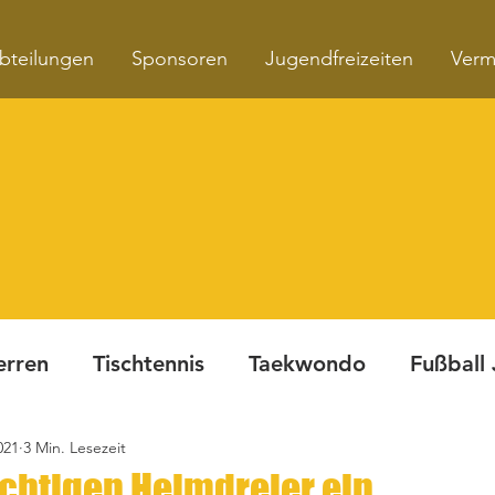
bteilungen
Sponsoren
Jugendfreizeiten
Verm
erren
Tischtennis
Taekwondo
Fußball
021
3 Min. Lesezeit
Turnen
Fitnesskurse
Dynamite Night
ichtigen Heimdreier ein