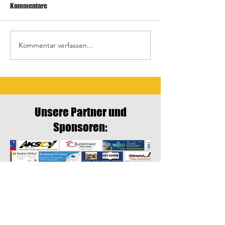
Kommentare
Kommentar verfassen...
Letztes Heimspiel gegen
Auswärtsspiele in
Crailsheim
Schrozberg
Unsere Partner und
Sponsoren: