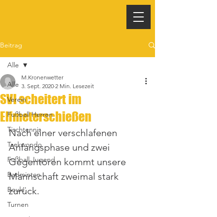
Beitrag
Alle
M.Kronenwetter
Alle
3. Sept. 2020
2 Min. Lesezeit
SVI scheitert im
Verein
Elfmeterschießen
Fußball Herren
Tischtennis
Nach einer verschlafenen 
Taekwondo
Anfangsphase und zwei 
Fußball Jugend
Gegentoren kommt unsere 
Badminton
Mannschaft zweimal stark 
Boule
zurück.
Turnen