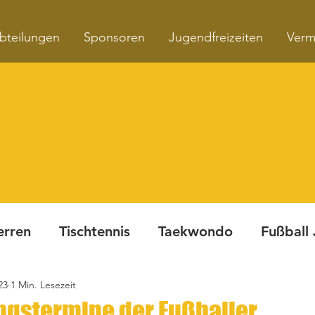
bteilungen
Sponsoren
Jugendfreizeiten
Verm
erren
Tischtennis
Taekwondo
Fußball
23
1 Min. Lesezeit
Turnen
Fitnesskurse
Dynamite Night
ngstermine der Fußballer