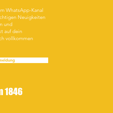
rem WhatsApp-Kanal
ichtigen Neuigkeiten
en und
t auf dein
ich vollkommen
meldung
im 1846