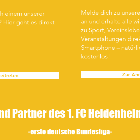
Melde dich zu unse
ch einem unserer
an und erhalte alle w
 Hier geht es direkt
zu Sport, Vereinsleb
Veranstaltungen direk
Smartphone – natürl
kostenlos!
Zur An
eitreten
nd Partner des 1. FC Heidenhe
-erste
deutsche Bundesliga-