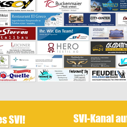
SVI-Kanal a
es SVI!