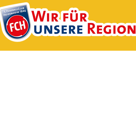
1950 e.V.
Impre
 Lehen 4
Datensch
railsheim
Satzung
1 / 42609
Mitglieds
rsheim.de
© 2020 SV Ingersheim 1950 e.V.