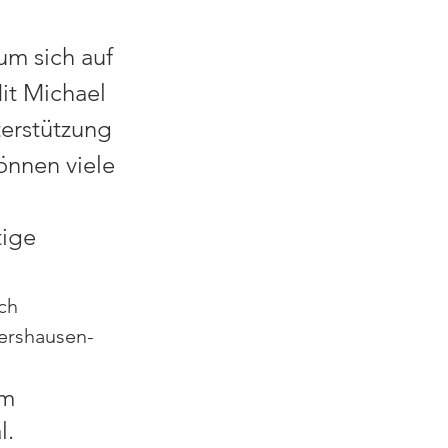
um sich auf 
it Michael 
terstützung 
önnen viele 
tige 
ch
kershausen-
am 
l.