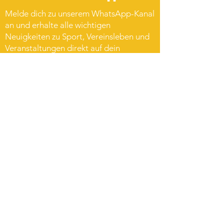
Melde dich zu unserem WhatsApp-Kanal
an und erhalte alle wichtigen
Neuigkeiten zu Sport, Vereinsleben und
Veranstaltungen direkt auf dein
Smartphone – natürlich vollkommen
kostenlos!
Zur Anmeldung
Wir sind Partner des 1. FC
Heidenheim 1846
-erste
deutsche Bundesliga-