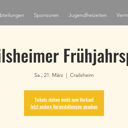
bteilungen
Sponsoren
Jugendfreizeiten
Verm
ilsheimer Frühjahrs
Sa., 21. März
  |  
Crailsheim
Tickets stehen nicht zum Verkauf
Jetzt andere Veranstaltungen ansehen