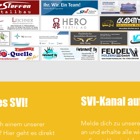
SVI-Kanal a
es SVI!
Melde dich zu unse
ch einem unserer
an und erhalte alle w
 Hier geht es direkt