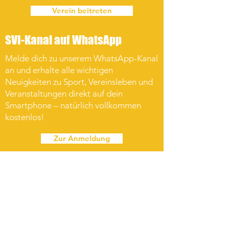
Verein beitreten
SVI-Kanal auf WhatsApp
Melde dich zu unserem WhatsApp-Kanal
an und erhalte alle wichtigen
Neuigkeiten zu Sport, Vereinsleben und
Veranstaltungen direkt auf dein
Smartphone – natürlich vollkommen
kostenlos!
Zur Anmeldung
Wir sind Partner des 1. FC
Heidenheim 1846
-erste
deutsche Bundesliga-