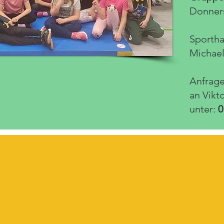
Donners
Sportha
Michael
Anfrag
an Vikt
unter:
0