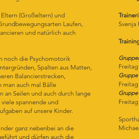
Eltern (Großeltern) und
Traineri
n Grundbewegungsarten Laufen,
Svenja 
lancieren und natürlich auch
Trainin
Gruppe
m noch die Psychomotorik
Freitag
ntergründen, Spalten aus Matten,
Gruppe
heren Balancierstrecken,
Freitag
n man auch mal Bälle
rn an Seilen und auch durch lange
Gruppe
Freitag
n viele spannende und
gaben auf unsere Kinder.
Sportha
Michael
inder ganz nebenbei an die
eführt und dürfen auch die