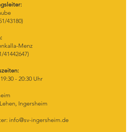
gsleiter:
aube
951/43180)
:
enkalla-Menz
51/41442647)
szeiten:
9:30 - 20:30 Uhr
heim
Lehen, Ingersheim
ter:
info@sv-ingersheim.de