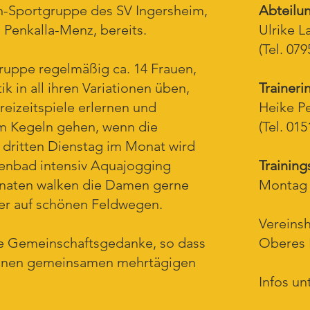
en-Sportgruppe des SV Ingersheim,
Abteilun
 Penkalla-Menz, bereits.
Ulrike L
(Tel. 07
 Gruppe regelmäßig ca. 14 Frauen,
k in all ihren Variationen üben,
Trainerin
reizeitspiele erlernen und
Heike P
um Kegeln gehen, wenn die
(Tel. 01
n dritten Dienstag im Monat wird
lenbad intensiv Aquajogging
Training
onaten walken die Damen gerne
Montag 1
er auf schönen Feldwegen.
Vereins
e Gemeinschaftsgedanke, so dass
Oberes 
 einen gemeinsamen mehrtägigen
Infos un