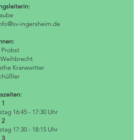
ngsleiterin:
Laube
nfo@sv-ingersheim.de
innen:
a Probst
 Weihbrecht
the Kranewitter
chüßler
szeiten:
 1
tag 16:45 - 17:30 Uhr
 2
tag 17:30 - 18:15 Uhr
3​