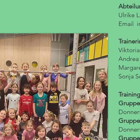
Abteilu
Ulrike 
Email
i
Trainer
Viktori
Andrea
Margare
Sonja S
Training
Gruppe
Donners
Gruppe
Donners
Gruppe 