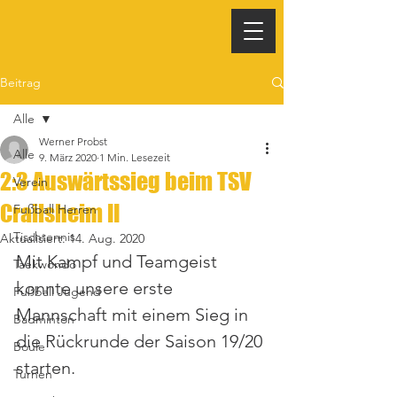
Beitrag
Alle
Werner Probst
Alle
9. März 2020
1 Min. Lesezeit
2:3 Auswärtssieg beim TSV
Verein
Crailsheim II
Fußball Herren
Tischtennis
Aktualisiert:
14. Aug. 2020
Mit Kampf und Teamgeist 
Taekwondo
konnte unsere erste 
Fußball Jugend
Mannschaft mit einem Sieg in 
Badminton
die Rückrunde der Saison 19/20 
Boule
starten.  
Turnen