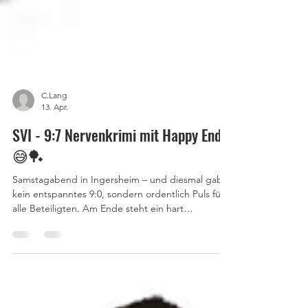
C.Lang
13. Apr.
SVI - 9:7 Nervenkrimi mit Happy End
😅🏓
Samstagabend in Ingersheim – und diesmal gab’s
kein entspanntes 9:0, sondern ordentlich Puls für
alle Beteiligten. Am Ende steht ein hart
erkämpftes 9:7 gegen den TSV Neuenstein III auf
dem Spielbericht. Der Start? Ungewohnt stark in
den Doppeln! Alle drei gingen an Ingersheim –