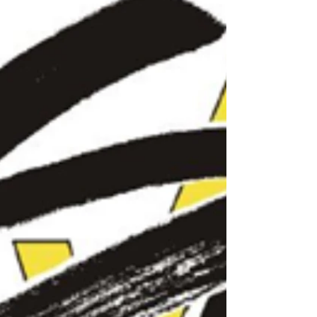
3:0 Führung, alle dachten schon: „Heute wird’s
wieder locker.“ Spoiler: wurde es nicht. In den
Einzeln ging’s dann nämlich richtig zur Sache.
Vorne punkteten Knöll und Küffner wie gewohnt,
aber dahint