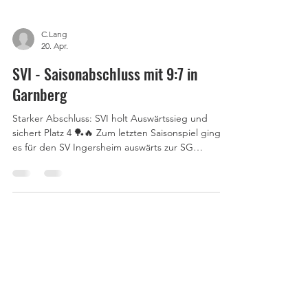
C.Lang
20. Apr.
SVI - Saisonabschluss mit 9:7 in
Garnberg
Starker Abschluss: SVI holt Auswärtssieg und
sichert Platz 4 🏓🔥 Zum letzten Saisonspiel ging
es für den SV Ingersheim auswärts zur SG
Garnberg – und die Mannschaft zeigte nochmal
eine richtig starke Leistung. Am Ende stand ein
verdienter 9:7-Auswärtssieg , mit dem sich der SVI
Platz 4 in der Abschlusstabelle sicherte. Der Start
hätte kaum besser laufen können: Alle drei
Doppel gingen an Ingersheim → 3:0 Führung. Ein
perfekter Auftakt in den letzten Spieltag. In den
Einzel