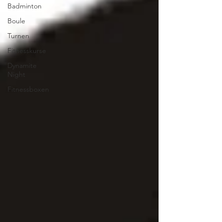
Badminton
Boule
Turnen
Fitnesskurse
Dynamite
Night
Fitnessboxen