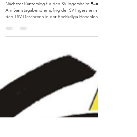
C.Lang
30. März
SVI - erneut 9:0 zu Hause
Nächster Kantersieg für den SV Ingersheim 🏓🔥
Am Samstagabend empfing der SV Ingersheim
den TSV Gerabronn in der Bezirksliga Hohenlohe
– und setzte dabei ein weiteres deutliches
Ausrufezeichen. Am Ende stand ein klarer 9:0-
Heimsieg auf dem Spielbericht. Schon in den
Doppeln legten die Gastgeber stark los. Küffner /
Lang sowie Wagner / Zitzer gewannen jeweils
souverän mit 3:0. Nur Knöll / Hanselmann mussten
etwas länger arbeiten, behielten aber in einem
spannenden Fünf-Satz-S