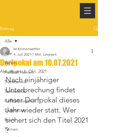
Beitrag
Alle
M.Kronenwetter
Alle
4. Juli 2021
1 Min. Lesezeit
Dorfpokal am 10.07.2021
Verein
Aktualisiert:
6. Okt. 2021
Fußball Herren
Nach einjähriger 
Tischtennis
Unterbrechung findet 
Taekwondo
unser Dorfpokal dieses 
Fußball Jugend
Jahr wieder statt. Wer 
Badminton
sichert sich den Titel 2021 
Boule
?
Turnen