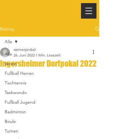
Beitrag
Alle
wernerprobst
Alle
26. Juni 2022
1 Min. Lesezeit
Ingersheimer Dorfpokal 2022
Verein
Fußball Herren
Tischtennis
Taekwondo
Fußball Jugend
Badminton
Boule
Turnen