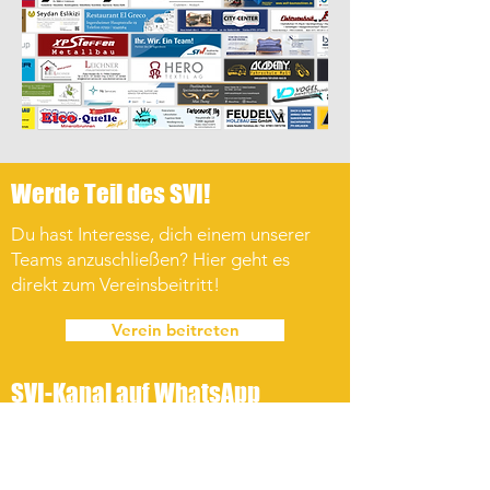
Werde Teil des SVI!
Du hast Interesse, dich einem unserer
Teams anzuschließen? Hier geht es
direkt zum Vereinsbeitritt!
Verein beitreten
SVI-Kanal auf WhatsApp
Melde dich zu unserem WhatsApp-Kanal
an und erhalte alle wichtigen
Neuigkeiten zu Sport, Vereinsleben und