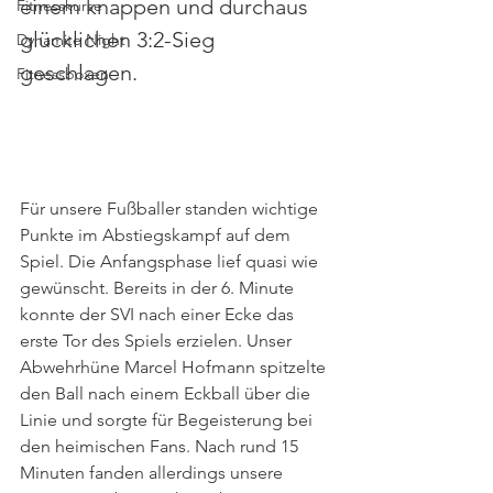
einem knappen und durchaus 
Fitnesskurse
glücklichen 3:2-Sieg 
Dynamite Night
geschlagen. 
Fitnessboxen
Für unsere Fußballer standen wichtige 
Punkte im Abstiegskampf auf dem 
Spiel. Die Anfangsphase lief quasi wie 
gewünscht. Bereits in der 6. Minute 
konnte der SVI nach einer Ecke das 
erste Tor des Spiels erzielen. Unser 
Abwehrhüne Marcel Hofmann spitzelte 
den Ball nach einem Eckball über die 
Linie und sorgte für Begeisterung bei 
den heimischen Fans. Nach rund 15 
Minuten fanden allerdings unsere 