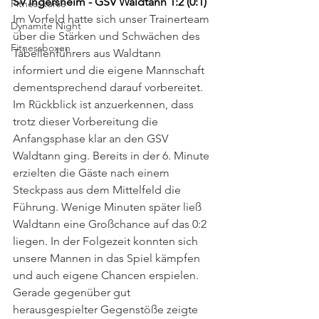
SV Ingersheim - GSV Waldtann 1:2 (0:1)
Fitnesskurse
Im Vorfeld hatte sich unser Trainerteam 
Dynamite Night
über die Stärken und Schwächen des 
Fitnessboxen
Tabellenführers aus Waldtann 
informiert und die eigene Mannschaft 
dementsprechend darauf vorbereitet. 
Im Rückblick ist anzuerkennen, dass 
trotz dieser Vorbereitung die 
Anfangsphase klar an den GSV 
Waldtann ging. Bereits in der 6. Minute 
erzielten die Gäste nach einem 
Steckpass aus dem Mittelfeld die 
Führung. Wenige Minuten später ließ 
Waldtann eine Großchance auf das 0:2 
liegen. In der Folgezeit konnten sich 
unsere Mannen in das Spiel kämpfen 
und auch eigene Chancen erspielen. 
Gerade gegenüber gut 
herausgespielter Gegenstöße zeigte 