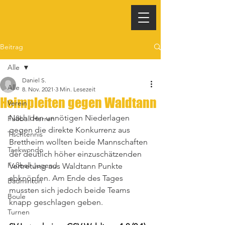
Beitrag
Alle
Daniel S.
Alle
8. Nov. 2021
3 Min. Lesezeit
Heimpleiten gegen Waldtann
Verein
Nach den unnötigen Niederlagen 
Fußball Herren
gegen die direkte Konkurrenz aus 
Tischtennis
Brettheim wollten beide Mannschaften 
Taekwondo
der deutlich höher einzuschätzenden 
Fußball Jugend
Vertretung aus Waldtann Punkte 
abknöpfen. Am Ende des Tages 
Badminton
mussten sich jedoch beide Teams 
Boule
knapp geschlagen geben. 
Turnen