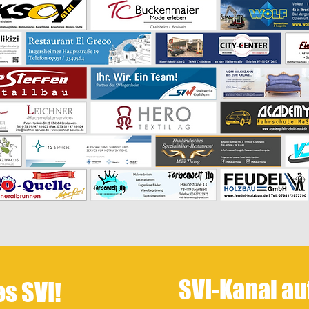
SVI-Kanal a
es SVI!