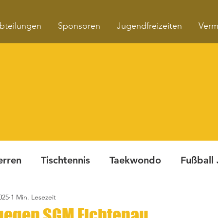
bteilungen
Sponsoren
Jugendfreizeiten
Verm
erren
Tischtennis
Taekwondo
Fußball
025
1 Min. Lesezeit
Turnen
Fitnesskurse
Dynamite Night
gegen SGM Fichtenau