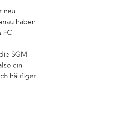
r neu 
enau haben 
s FC 
 die SGM 
lso ein 
ch häufiger 