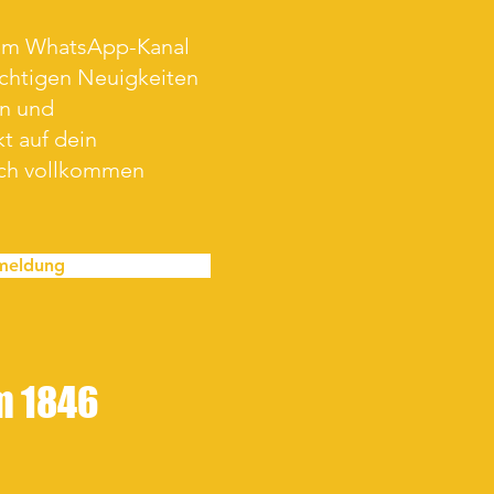
rem WhatsApp-Kanal
ichtigen Neuigkeiten
en und
t auf dein
ich vollkommen
meldung
im 1846