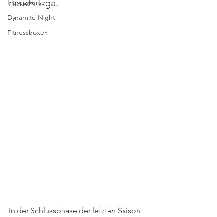
neuen Liga. 
Fitnesskurse
Dynamite Night
Fitnessboxen
In der Schlussphase der letzten Saison 