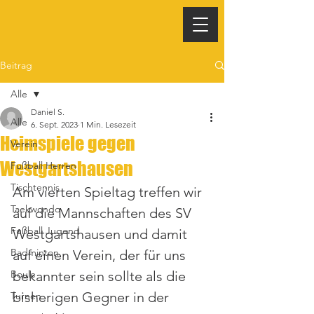
Beitrag
Alle
Daniel S.
Alle
6. Sept. 2023
1 Min. Lesezeit
Heimspiele gegen
Verein
Westgartshausen
Fußball Herren
Tischtennis
Am vierten Spieltag treffen wir 
Taekwondo
auf die Mannschaften des SV 
Fußball Jugend
Westgartshausen und damit 
Badminton
auf einen Verein, der für uns 
Boule
bekannter sein sollte als die 
bisherigen Gegner in der 
Turnen