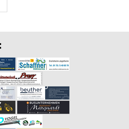
llige für den Frühjahrsputz
Liebe Vereinsmitglieder und
ie uns unterstützen wollen,
rü
: