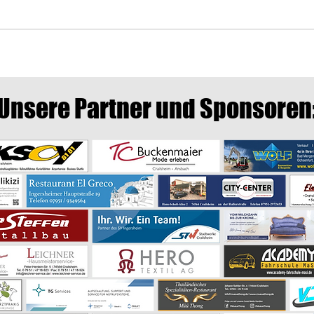
Freiwi
2026 
alle d
Kinder-Hallen-Mannschafts-
der F
Wettbewerb 2026 des Turnkreis
Crailsheim in der Großsporthalle
Unsere Partner und Sponsoren