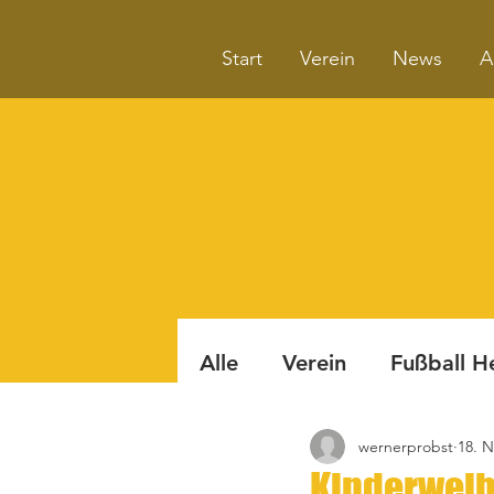
Start
Verein
News
A
Alle
Verein
Fußball H
wernerprobst
18. N
Badminton
Boule
Kinderweih