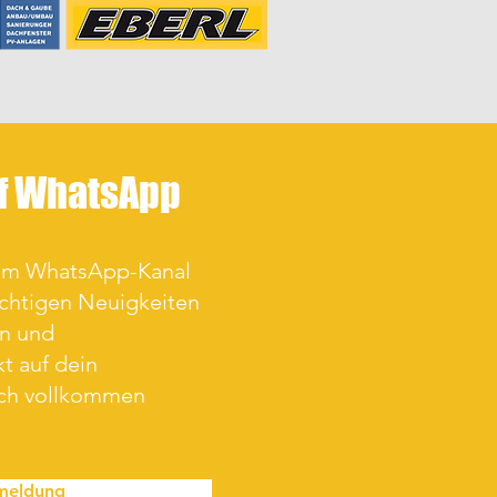
uf WhatsApp
rem WhatsApp-Kanal
ichtigen Neuigkeiten
en und
t auf dein
ich vollkommen
meldung