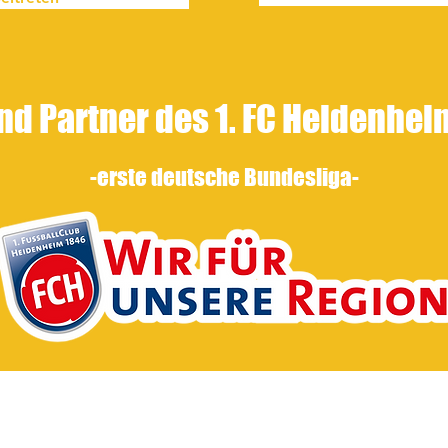
nd Partner des 1. FC Heidenhe
-erste
deutsche Bundesliga-
1950 e.V.
Impre
 Lehen 4