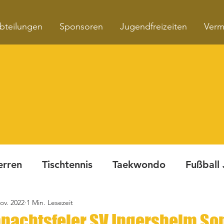
bteilungen
Sponsoren
Jugendfreizeiten
Verm
erren
Tischtennis
Taekwondo
Fußball
ov. 2022
1 Min. Lesezeit
Turnen
Fitnesskurse
Dynamite Night
nachtsfeier SV Ingersheim So