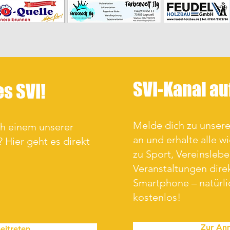
SVI-Kanal a
es SVI!
Melde dich zu unse
ch einem unserer
an und erhalte alle w
 Hier geht es direkt
zu Sport, Vereinsleb
Veranstaltungen direk
Smartphone – natürl
kostenlos!
Zur An
eitreten