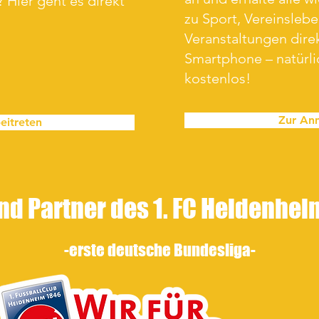
 Hier geht es direkt
zu Sport, Vereinsleb
Veranstaltungen direk
Smartphone – natürl
kostenlos!
Zur An
eitreten
nd Partner des 1. FC Heidenhe
-erste
deutsche Bundesliga-