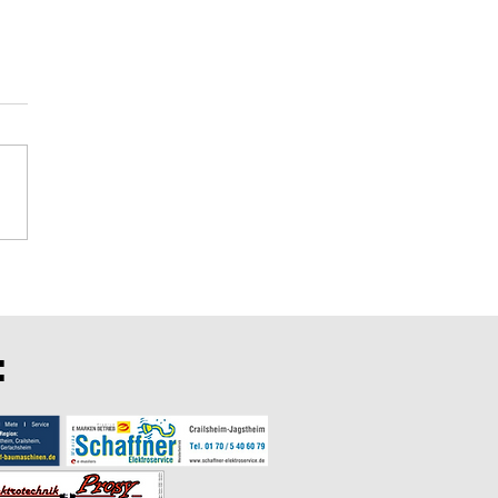
rtsspiele in Schrozberg
: