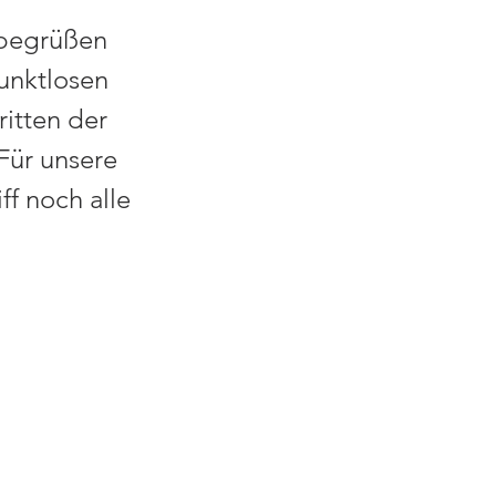
 begrüßen 
unktlosen 
itten der 
Für unsere 
f noch alle 