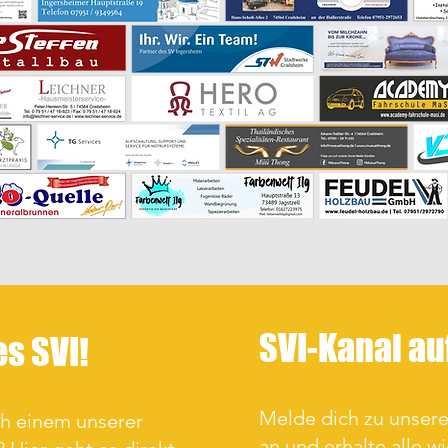
SVI-Kanal a
es SVI!
Melde dich zu unse
ch einem unserer
an und erhalte alle w