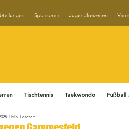
bteilungen
Sponsoren
Jugendfreizeiten
Verm
erren
Tischtennis
Taekwondo
Fußball
2025
1 Min. Lesezeit
Turnen
Fitnesskurse
Dynamite Night
 gegen Gammesfeld