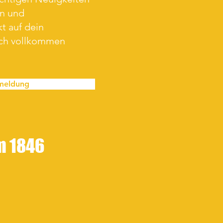
en und
t auf dein
ich vollkommen
meldung
im 1846