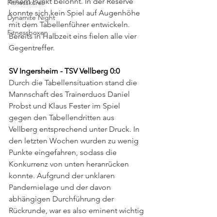
einem Punkt belohnt. In der Reserve 
Fitnesskurse
konnte sich kein Spiel auf Augenhöhe 
Dynamite Night
mit dem Tabellenführer entwickeln. 
Fitnessboxen
Bereits in Halbzeit eins fielen alle vier 
Gegentreffer. 
SV Ingersheim - TSV Vellberg 0:0
Durch die Tabellensituation stand die 
Mannschaft des Trainerduos Daniel 
Probst und Klaus Fester im Spiel 
gegen den Tabellendritten aus 
Vellberg entsprechend unter Druck. In 
den letzten Wochen wurden zu wenig 
Punkte eingefahren, sodass die 
Konkurrenz von unten heranrücken 
konnte. Aufgrund der unklaren 
Pandemielage und der davon 
abhängigen Durchführung der 
Rückrunde, war es also eminent wichtig 