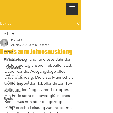
Beitrag
Alle
Daniel S.
Alle
21. Nov. 2021
3 Min. Lesezeit
Remis zum Jahresausklang
Verein
Am Samstag fand für dieses Jahr der 
Fußball Herren
letzte Spieltag unserer Fußballer statt. 
Tischtennis
Dabei war die Ausgangslage alles 
Taekwondo
andere als rosig. Die erste Mannschaft 
Fußball Jugend
wollte gegen den Tabellendritten TSV 
Vellberg den Negativtrend stoppen. 
Badminton
Am Ende steht ein etwas glückliches 
Boule
Remis, was nun aber die gezeigte 
Turnen
kämpferische Leistung zumindest mit 