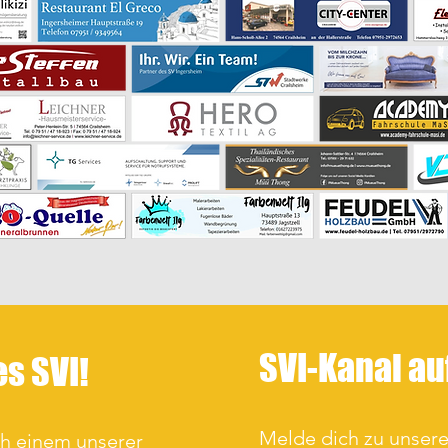
SVI-Kanal a
es SVI!
Melde dich zu unse
ch einem unserer