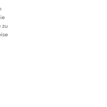
n 
ie 
 zu 
ise 