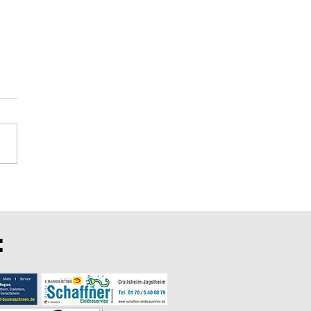
rtsspiele in Schrozberg
: