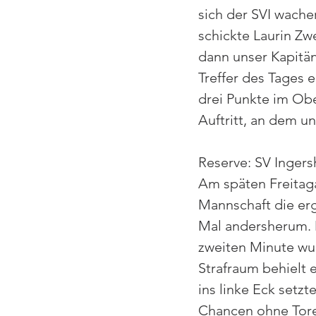
sich der SVI wache
schickte Laurin Zwe
dann unser Kapitän
Treffer des Tages e
drei Punkte im Obe
Auftritt, an dem 
Reserve: SV Ingers
Am späten Freitaga
Mannschaft die erg
Mal andersherum. D
zweiten Minute wurd
Strafraum behielt e
ins linke Eck setz
Chancen ohne Torer