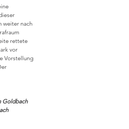
ine 
dieser 
 weiter nach 
rafraum 
ite rettete 
rk vor 
e Vorstellung 
Der 
in Goldbach 
ach 