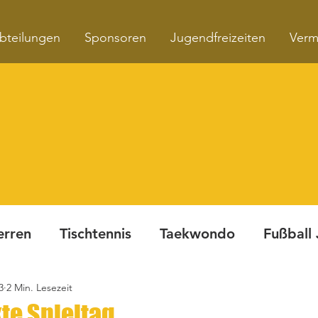
bteilungen
Sponsoren
Jugendfreizeiten
Verm
erren
Tischtennis
Taekwondo
Fußball
3
2 Min. Lesezeit
Turnen
Fitnesskurse
Dynamite Night
te Spieltag