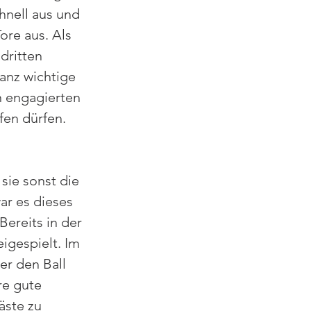
hnell aus und 
ore aus. Als 
dritten 
anz wichtige 
n engagierten 
fen dürfen.
sie sonst die 
ar es dieses 
ereits in der 
igespielt. Im 
er den Ball 
re gute 
äste zu 