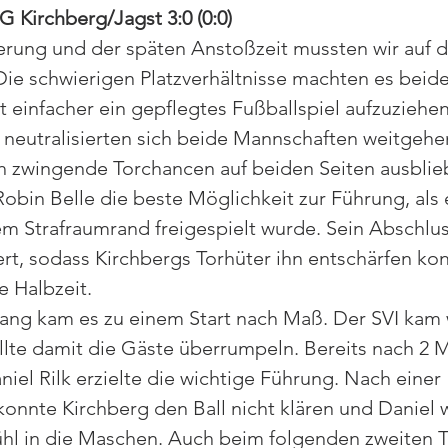
G Kirchberg/Jagst 3:0 (0:0)
rung und der späten Anstoßzeit mussten wir auf d
Die schwierigen Platzverhältnisse machten es beide
 einfacher ein gepflegtes Fußballspiel aufzuziehen
eutralisierten sich beide Mannschaften weitgehe
h zwingende Torchancen auf beiden Seiten ausblieb
Robin Belle die beste Möglichkeit zur Führung, als 
em Strafraumrand freigespielt wurde. Sein Abschlus
ert, sodass Kirchbergs Torhüter ihn entschärfen ko
ie Halbzeit.
ang kam es zu einem Start nach Maß. Der SVI kam 
lte damit die Gäste überrumpeln. Bereits nach 2 M
iel Rilk erzielte die wichtige Führung. Nach einer 
konnte Kirchberg den Ball nicht klären und Daniel
l in die Maschen. Auch beim folgenden zweiten Tr