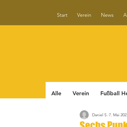
Start
Verein
News
A
Alle
Verein
Fußball H
Daniel S.
7. Mai 202
Badminton
Boule
Sechs Punk