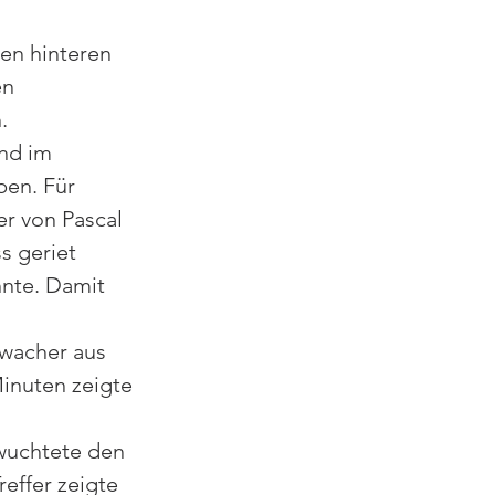
en hinteren 
n 
. 
nd im 
en. Für 
er von Pascal 
s geriet 
nnte. Damit 
wacher aus 
inuten zeigte 
 wuchtete den 
effer zeigte 