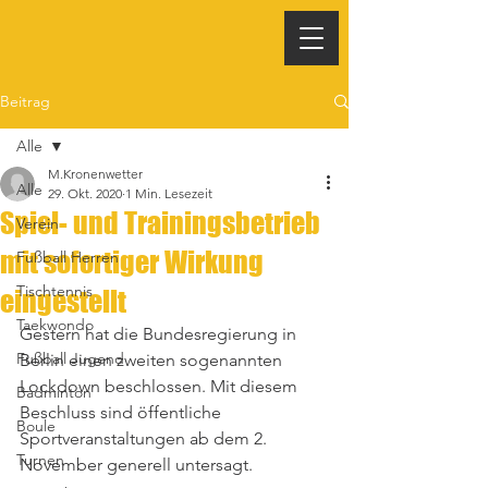
Beitrag
Alle
M.Kronenwetter
Alle
29. Okt. 2020
1 Min. Lesezeit
Spiel- und Trainingsbetrieb
Verein
mit sofortiger Wirkung
Fußball Herren
Tischtennis
eingestellt
Taekwondo
Gestern hat die Bundesregierung in 
Fußball Jugend
Berlin einen zweiten sogenannten 
Lockdown beschlossen. Mit diesem 
Badminton
Beschluss sind öffentliche 
Boule
Sportveranstaltungen ab dem 2. 
Turnen
November generell untersagt.