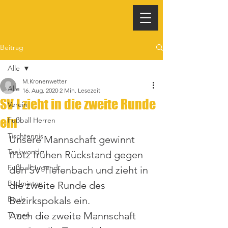
Beitrag
Alle
M.Kronenwetter
Alle
16. Aug. 2020
2 Min. Lesezeit
SV I zieht in die zweite Runde
Verein
ein
Fußball Herren
Tischtennis
Unsere Mannschaft gewinnt 
Taekwondo
trotz frühen Rückstand gegen 
Fußball Jugend
den SV Tiefenbach und zieht in 
Badminton
die zweite Runde des 
Boule
Bezirkspokals ein.
Auch die zweite Mannschaft 
Turnen