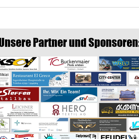
FC Bayern München U19 zu Gast
Einla
auf dem Vereinsgelände des SV
Juli 
Ingersheim
Unsere Partner und Sponsoren