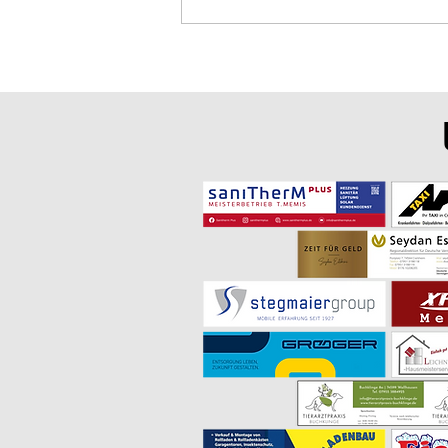
TUBW-Präsident nimmt
Taekwondo-Gürtelprüfung beim
SV Ingersheim ab