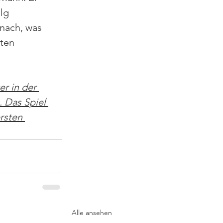
lg 
nach, was 
ten 
r in der 
 Das Spiel 
rsten 
Alle ansehen