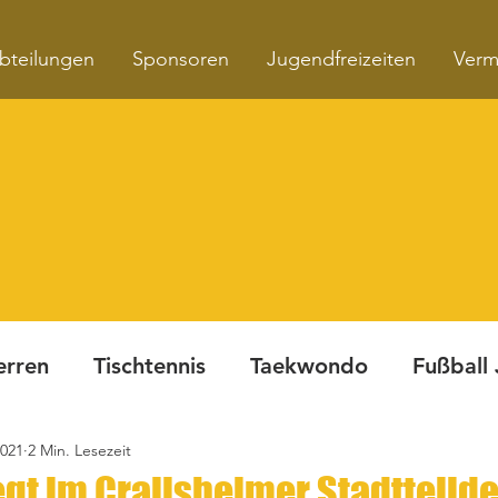
bteilungen
Sponsoren
Jugendfreizeiten
Verm
erren
Tischtennis
Taekwondo
Fußball
2021
2 Min. Lesezeit
Turnen
Fitnesskurse
Dynamite Night
egt im Crailsheimer Stadtteild