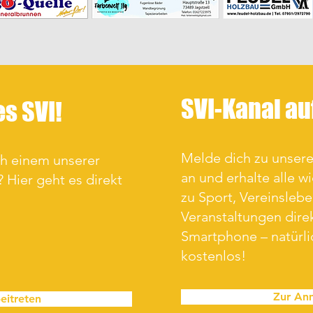
SVI-Kanal a
es SVI!
Melde dich zu unse
ch einem unserer
an und erhalte alle w
 Hier geht es direkt
zu Sport, Vereinsleb
Veranstaltungen direk
Smartphone – natürl
kostenlos!
Zur An
eitreten