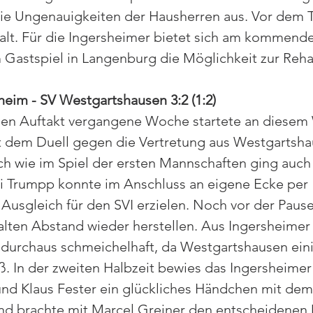
ie Ungenauigkeiten der Hausherren aus. Vor dem T
kalt. Für die Ingersheimer bietet sich am kommend
astspiel in Langenburg die Möglichkeit zur Rehab
heim - SV Westgartshausen 3:2 (1:2)
ien Auftakt vergangene Woche startete an diese
 dem Duell gegen die Vertretung aus Westgartshau
h wie im Spiel der ersten Mannschaften ging auch 
ai Trumpp konnte im Anschluss an eigene Ecke per 
Ausgleich für den SVI erzielen. Noch vor der Paus
lten Abstand wieder herstellen. Aus Ingersheimer 
durchaus schmeichelhaft, da Westgartshausen eini
ß. In der zweiten Halbzeit bewies das Ingersheimer
nd Klaus Fester ein glückliches Händchen mit dem
nd brachte mit Marcel Greiner den entscheidenen 