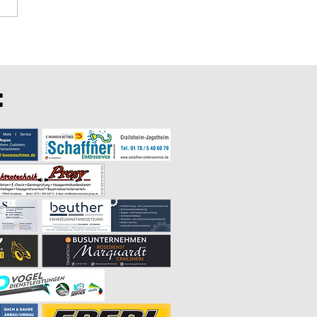
dung zum Dorfpokal am 04.
2026
: