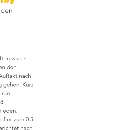
 den 
 
ten waren 
en den 
Auftakt nach 
 gehen. Kurz 
 die 
8. 
hieden. 
effer zum 0:5 
erichtet nach 