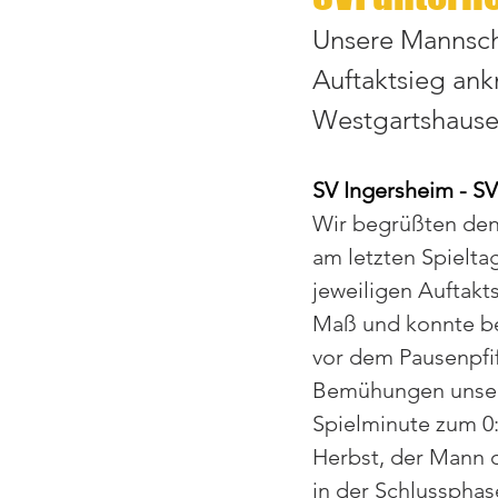
Unsere Mannscha
Auftaktsieg ank
Westgartshause
SV Ingersheim - SV
Wir begrüßten den
am letzten Spielta
jeweiligen Auftakt
Maß und konnte be
vor dem Pausenpfiff
Bemühungen unsere
Spielminute zum 0:
Herbst, der Mann de
in der Schlussphas