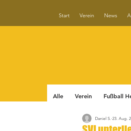
Start
Verein
News
A
Alle
Verein
Fußball H
Daniel S.
23. Aug. 
Badminton
Boule
SVI unterli