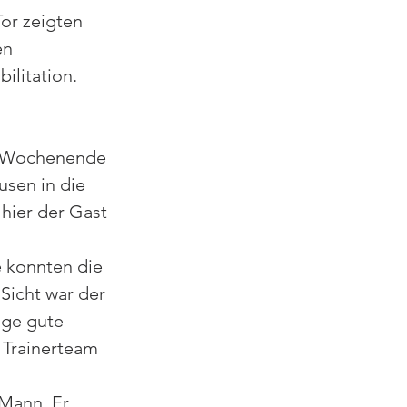
or zeigten 
en 
ilitation.
m Wochenende 
sen in die 
hier der Gast 
e konnten die 
Sicht war der 
ge gute 
 Trainerteam 
 
Mann. Er 