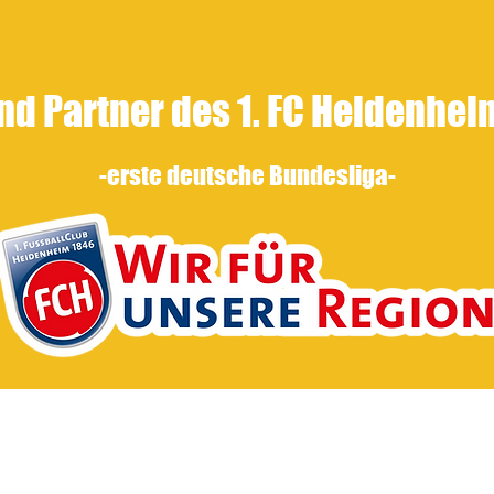
nd Partner des 1. FC Heidenhe
-erste
deutsche Bundesliga-
1950 e.V.
Impre
 Lehen 4
Datensch