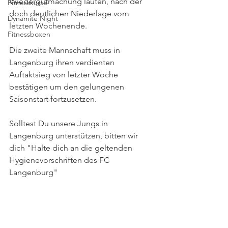
Wiedergutmachung lauten, nach der 
Fitnesskurse
doch deutlichen Niederlage vom 
Dynamite Night
letzten Wochenende.
Fitnessboxen
Die zweite Mannschaft muss in 
Langenburg ihren verdienten 
Auftaktsieg von letzter Woche 
bestätigen um den gelungenen 
Saisonstart fortzusetzen.  
Solltest Du unsere Jungs in 
Langenburg unterstützen, bitten wir 
dich "Halte dich an die geltenden 
Hygienevorschriften des FC 
Langenburg"