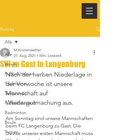
Beitrag
Alle
M.Kronenwetter
Alle
27. Aug. 2021
1 Min. Lesezeit
SVI zu Gast in Langenburg
Verein
Nach der herben Niederlage in 
Fußball Herren
der Vorwoche ist unsere 
Tischtennis
Mannschaft auf 
Taekwondo
Wiedergutmachung aus.
Fußball Jugend
Badminton
Am Sonntag sind unsere Mannschaften 
Boule
beim FC Langenburg zu Gast. Die 
Turnen
Devise unserer ersten Mannschaft muss 