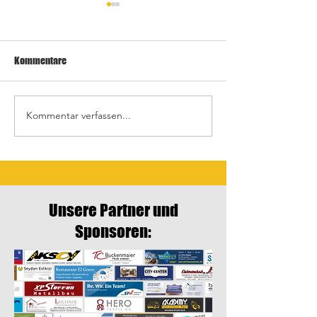
Kommentare
Kommentar verfassen...
Letztes Heimspiel gegen
Auswärtsspiele in
Crailsheim
Schrozberg
Unsere Partner und
Sponsoren: