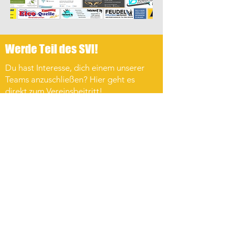
Werde Teil des SVI!
Du hast Interesse, dich einem unserer
Teams anzuschließen? Hier geht es
direkt zum Vereinsbeitritt!
Verein beitreten
SVI-Kanal auf WhatsApp
Melde dich zu unserem WhatsApp-Kanal
an und erhalte alle wichtigen
Neuigkeiten zu Sport, Vereinsleben und
Veranstaltungen direkt auf dein
Smartphone – natürlich vollkommen
kostenlos!