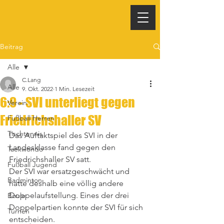
Beitrag
Alle
C.Lang
Alle
9. Okt. 2022
1 Min. Lesezeit
6:9 - SVI unterliegt gegen
Verein
Friedrichshaller SV
Fußball Herren
Tischtennis
Das Auftaktspiel des SVI in der 
Landesklasse fand gegen den 
Taekwondo
Friedrichshaller SV satt.
Fußball Jugend
Der SVI war ersatzgeschwächt und 
Badminton
hatte deshalb eine völlig andere 
Doppelaufstellung. Eines der drei 
Boule
Doppelpartien konnte der SVI für sich 
Turnen
entscheiden.