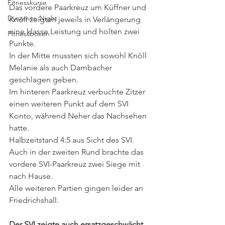
Fitnesskurse
Das vordere Paarkreuz um Küffner und 
Dynamite Night
Knöll zeigten jeweils in Verlängerung 
eine klasse Leistung und holten zwei 
Fitnessboxen
Punkte.
In der Mitte mussten sich sowohl Knöll 
Melanie als auch Dambacher 
geschlagen geben.
Im hinteren Paarkreuz verbuchte Zitzer 
einen weiteren Punkt auf dem SVI 
Konto, während Neher das Nachsehen 
hatte.
Halbzeitstand 4:5 aus Sicht des SVI.
Auch in der zweiten Rund brachte das 
vordere SVI-Paarkreuz zwei Siege mit 
nach Hause.
Alle weiteren Partien gingen leider an 
Friedrichshall.
Der SVI zeigte auch ersatzgeschwächt 