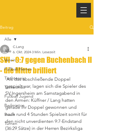
Beitrag
Alle
C.Lang
Alle
6. Okt. 2024
3 Min. Lesezeit
SVI - 9:7 gegen Buchenbach II
Verein
- die Mitte brilliert
Fußball Herren
Tischtennis
 Als das abschließende Doppel 
gespielt war, lagen sich die Spieler des 
Taekwondo
SV Ingersheim am Samstagabend in 
Fußball Jugend
den Armen: Küffner / Lang hatten 
Badminton
gerade ihr Doppel gewonnen und 
nach rund 4 Stunden Spielzeit somit für 
Boule
den nicht unverdienten 9:7-Endstand 
Turnen
(36:29 Sätze) in der Herren Bezirksliga 