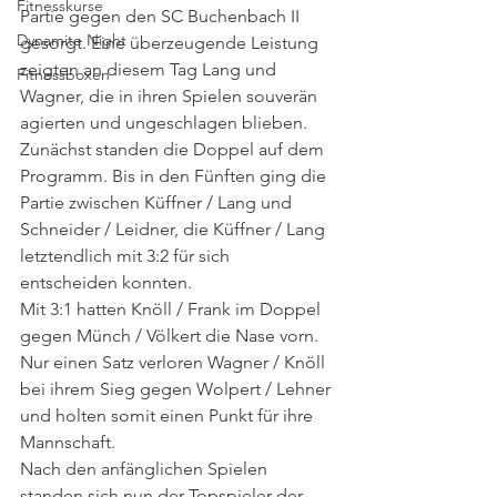
Fitnesskurse
Partie gegen den SC Buchenbach II 
Dynamite Night
gesorgt. Eine überzeugende Leistung 
zeigten an diesem Tag Lang und 
Fitnessboxen
Wagner, die in ihren Spielen souverän 
agierten und ungeschlagen blieben. 
Zunächst standen die Doppel auf dem 
Programm. Bis in den Fünften ging die 
Partie zwischen Küffner / Lang und 
Schneider / Leidner, die Küffner / Lang 
letztendlich mit 3:2 für sich 
entscheiden konnten. 
Mit 3:1 hatten Knöll / Frank im Doppel 
gegen Münch / Völkert die Nase vorn. 
Nur einen Satz verloren Wagner / Knöll 
bei ihrem Sieg gegen Wolpert / Lehner 
und holten somit einen Punkt für ihre 
Mannschaft. 
Nach den anfänglichen Spielen 
standen sich nun der Topspieler der 