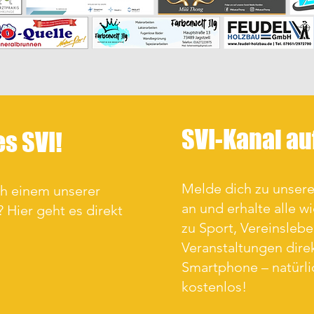
SVI-Kanal a
es SVI!
Melde dich zu unse
ch einem unserer
an und erhalte alle w
 Hier geht es direkt
zu Sport, Vereinsleb
Veranstaltungen direk
Smartphone – natürl
kostenlos!