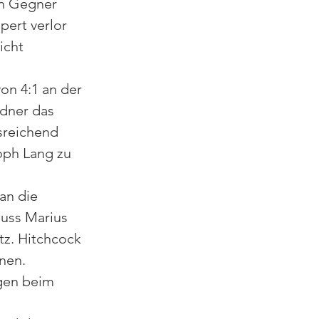
n Gegner 
pert verlor 
cht  
on 4:1 an der 
dner das 
sreichend  
oph Lang zu 
an die  
luss Marius 
z. Hitchcock 
nen. 
gen beim 