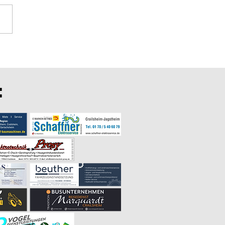
 erneut 9:0 zu Hause
: