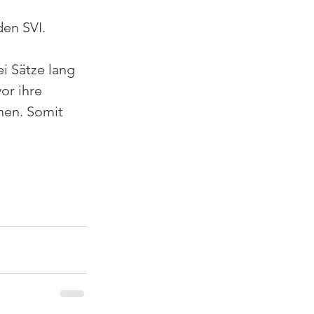
en SVI. 
 
i Sätze lang 
r ihre  
nen. Somit 