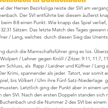
el der Herren Bezirksliga reiste der SVI am vergan
enbach. Der SVI entführte bei diesem äußerst kna
eim 8:8 einen Punkt. Wie knapp das Spiel verlief, 
  32:31 Sätzen. Das letzte Match des Tages gewann 
ner / Lang, welches  durch diesen Sieg das Unents
g durch die Mannschaftsführer ging es los. Überz
Wolpert / Lehner gegen Knöll / Zitzer. 9:11, 11:7, 11:
m Schluss, als  Rapp / Leidner und Küffner / Lang 
er Krimi, spannender als jeder  Tatort, war somit e
Spiel, bis Völkert / Ulm ihre Fünf-Satz-Niederlage 
mussten. Letztlich ging der Punkt aber in einem 
n den SVI. Nach den ersten Doppeln standen sich 
 Buchenbach und die Nummer 2 des SVI bei einem S