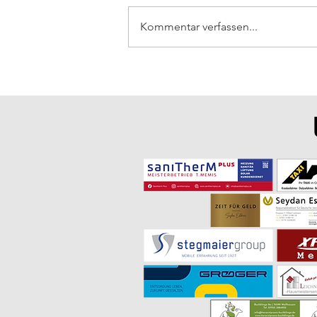
Kommentar verfassen...
SVI - Saisonabschluss mit 9:7 in
Garnberg