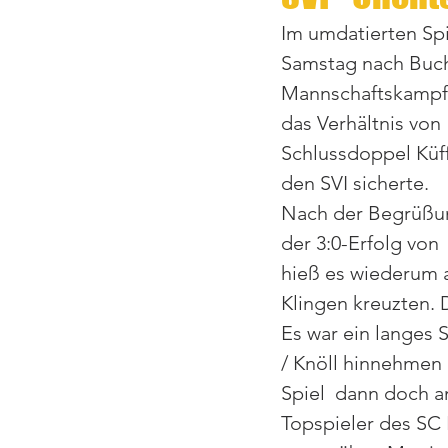
Im umdatierten Spi
Samstag nach Buch
Mannschaftskampf b
das Verhältnis von
Schlussdoppel Küff
den SVI sicherte.
Nach der Begrüßun
der 3:0-Erfolg von  
hieß es wiederum a
Klingen kreuzten. D
Es war ein langes 
/ Knöll hinnehmen 
Spiel  dann doch a
Topspieler des SC