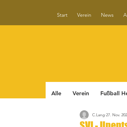
Start
Verein
News
A
Alle
Verein
Fußball H
C.Lang
27. Nov. 20
Badminton
Boule
SVI - Unen