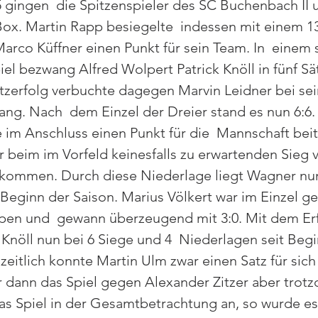
 gingen  die Spitzenspieler des SC Buchenbach II 
Box. Martin Rapp besiegelte  indessen mit einem 13:
Marco Küffner einen Punkt für sein Team. In  einem 
el bezwang Alfred Wolpert Patrick Knöll in fünf Sä
atzerfolg verbuchte dagegen Marvin Leidner bei sein
ng. Nach  dem Einzel der Dreier stand es nun 6:6.
 im Anschluss einen Punkt für die  Mannschaft bei
 beim im Vorfeld keinesfalls zu erwartenden Sieg vo
g kommen. Durch diese Niederlage liegt Wagner nun
it Beginn der Saison. Marius Völkert war im Einzel 
ppen und  gewann überzeugend mit 3:0. Mit dem Erf
 Knöll nun bei 6 Siege und 4  Niederlagen seit Begi
zeitlich konnte Martin Ulm zwar einen Satz für sich 
r dann das Spiel gegen Alexander Zitzer aber trotz
as Spiel in der Gesamtbetrachtung an, so wurde es 