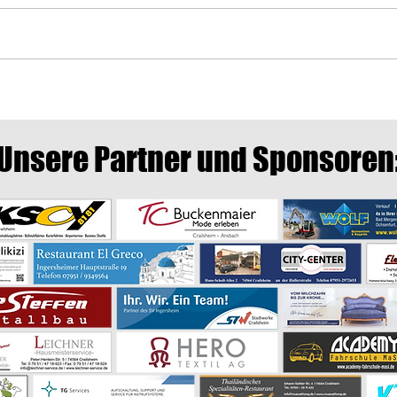
SVI -
SVI - 9:7 Nervenkrimi mit Happy
End 😅🏓
Unsere Partner und Sponsoren