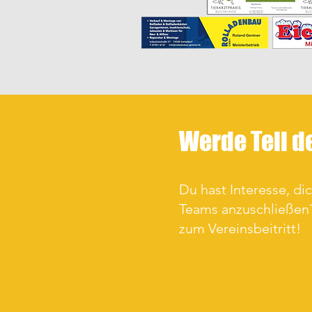
Werde Teil d
Du hast Interesse, di
Teams anzuschließen?
zum Vereinsbeitritt!