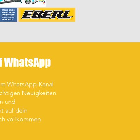
uf WhatsApp
rem WhatsApp-Kanal
ichtigen Neuigkeiten
en und
t auf dein
ich vollkommen