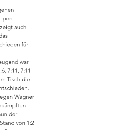
genen 
ppen  
zeigt auch 
das 
chieden für 
eugend war 
6, 7:11, 7:11 
am Tisch die 
ntschieden. 
 gegen Wagner 
umkämpften 
nun der 
tand von 1:2 