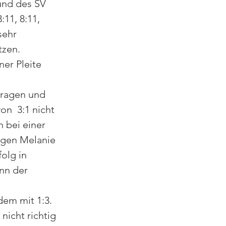
und des SV 
11, 8:11, 
sehr 
tzen. 
er Pleite 
 
tragen und 
n  3:1 nicht 
 bei einer 
gegen Melanie 
olg in 
nn der 
 
dem mit 1:3. 
nicht richtig 