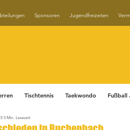
bteilungen
Sponsoren
Jugendfreizeiten
Verm
erren
Tischtennis
Taekwondo
Fußball
23
3 Min. Lesezeit
Turnen
Fitnesskurse
Dynamite Night
tschieden in Buchenbach